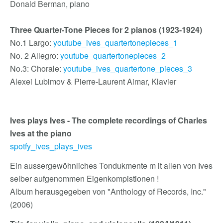
Donald Berman, piano
Three Quarter-Tone Pieces for 2 pianos (1923-1924)
No.1 Largo:
youtube_ives_quartertonepieces_1
No. 2 Allegro:
youtube_quartertonepieces_2
No.3: Chorale:
youtube_ives_quartertone_pieces_3
Alexei Lubimov & Pierre-Laurent Aimar, Klavier
Ives plays Ives - The complete recordings of Charles
Ives at the piano
spotfy_ives_plays_ives
Ein aussergewöhnliches Tondukmente m it allen von Ives
selber aufgenommen Eigenkompistionen !
Album herausgegeben von "Anthology of Records, Inc."
(2006)