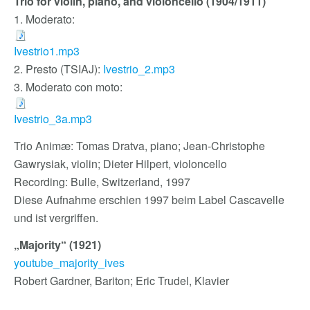
Trio for violin, piano, and violoncello (1904/1911)
1. Moderato:
Ivestrio1.mp3
2. Presto (TSIAJ):
Ivestrio_2.mp3
3. Moderato con moto:
Ivestrio_3a.mp3
Trio Animæ: Tomas Dratva, piano; Jean-Christophe
Gawrysiak, violin; Dieter Hilpert, violoncello
Recording: Bulle, Switzerland, 1997
Diese Aufnahme erschien 1997 beim Label Cascavelle
und ist vergriffen.
„Majority“ (1921)
youtube_majority_ives
Robert Gardner, Bariton; Eric Trudel, Klavier